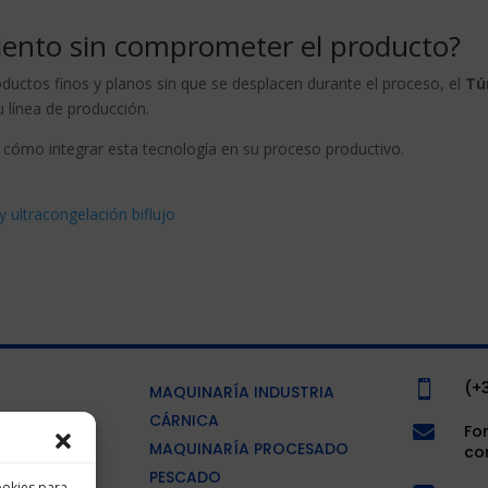
iento sin comprometer el producto?
productos finos y planos sin que se desplacen durante el proceso, el
Tú
 línea de producción.
 cómo integrar esta tecnología en su proceso productivo.
 ultracongelación biflujo
(+

MAQUINARÍA INDUSTRIA
OTROS
CÁRNICA

Fo
MAQUINARÍA PROCESADO
co
PESCADO
ookies para