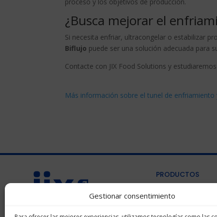
proceso y los objetivos de producción.
¿Busca mejorar el enfriam
Si necesita enfriar, ultracongelar o estabilizar 
Biflujo
puede ser una solución adecuada para su
Contacte con JIX Food Solutions y estudiaremos
Más información sobre el tunel de enfriamiento y
PRODUCTOS
ACERCA DE NOS
Gestionar consentimiento
BLOG
AVISO LEGAL
Para ofrecer las mejores experiencias, utilizamos tecnologías como las c