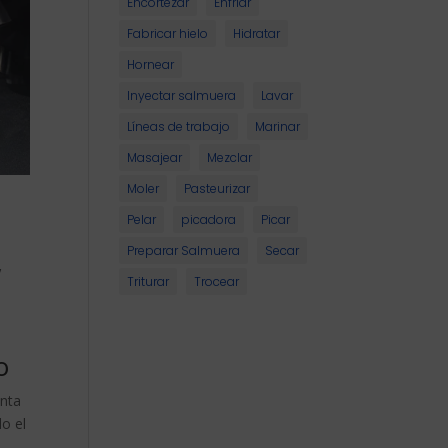
Encortezar
Enfriar
Fabricar hielo
Hidratar
Hornear
Inyectar salmuera
Lavar
Líneas de trabajo
Marinar
Masajear
Mezclar
Moler
Pasteurizar
Pelar
picadora
Picar
Preparar Salmuera
Secar
,
Triturar
Trocear
o
inta
o el