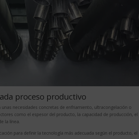
cada proceso productivo
n unas necesidades concretas de enfriamiento, ultracongelación o
factores como el espesor del producto, la capacidad de producción, el
e la línea.
ación para definir la tecnología más adecuada según el producto, el