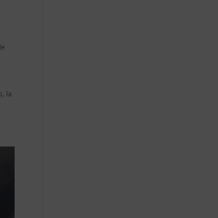
le
, la