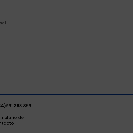
nel
34)961 363 856
rmulario de
ntacto