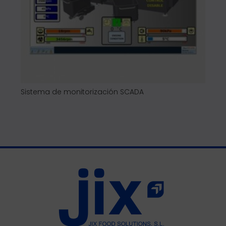
Sistema de monitorización SCADA
Pic