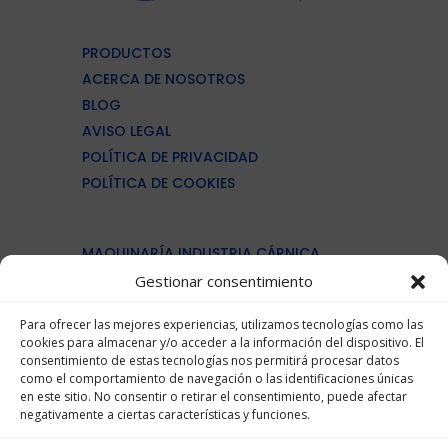
PRODUCTOS
ACERCA DE NOSOTROS
BLOG
AVISO LEGAL
POLÍTICA DE PRIVACIDAD
POLÍTICA DE COOKIES
MAQUINARÍA INDUSTRIA CÁRNICA
MAQUINARÍA PROCESADO PESCADO
Gestionar consentimiento
MAQUINARÍA PRODUCTOS LACTEOS
Para ofrecer las mejores experiencias, utilizamos tecnologías como las
MAQUINARÍA PARA PANADERÍAS
cookies para almacenar y/o acceder a la información del dispositivo. El
MAQUINARÍA PET FOOD
consentimiento de estas tecnologías nos permitirá procesar datos
como el comportamiento de navegación o las identificaciones únicas
en este sitio. No consentir o retirar el consentimiento, puede afectar
negativamente a ciertas características y funciones.
(+34)961 363 856
