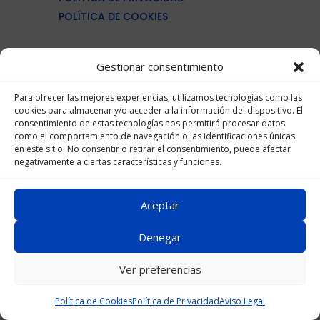
POLÍTICA DE COOKIES
MAQUINARÍA INDUSTRIA CÁRNICA
Gestionar consentimiento
MAQUINARÍA PROCESADO PESCADO
MAQUINARÍA PRODUCTOS LACTEOS
Para ofrecer las mejores experiencias, utilizamos tecnologías como las
cookies para almacenar y/o acceder a la información del dispositivo. El
MAQUINARÍA PARA PANADERÍAS
consentimiento de estas tecnologías nos permitirá procesar datos
MAQUINARÍA PET FOOD
como el comportamiento de navegación o las identificaciones únicas
en este sitio. No consentir o retirar el consentimiento, puede afectar
negativamente a ciertas características y funciones.
(+34)961 363 856


Formulario de contacto
Aceptar
Linkedin

Denegar
Ver preferencias
Jixfoodsolutions
– Avenida de las Jacarandas. , 2
CONTACTO
CONTACTO
Oficina 721 – 46100 Burjassot (Valencia)
Política de Cookies
Política de Privacidad
Aviso Legal