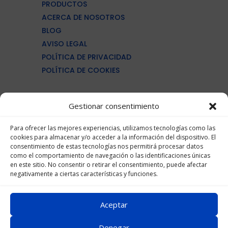
PRODUCTOS
ACERCA DE NOSOTROS
BLOG
AVISO LEGAL
POLÍTICA DE PRIVACIDAD
POLÍTICA DE COOKIES
MAQUINARÍA INDUSTRIA CÁRNICA
Gestionar consentimiento
MAQUINARÍA PROCESADO PESCADO
MAQUINARÍA PRODUCTOS LACTEOS
Para ofrecer las mejores experiencias, utilizamos tecnologías como las
cookies para almacenar y/o acceder a la información del dispositivo. El
MAQUINARÍA PARA PANADERÍAS
consentimiento de estas tecnologías nos permitirá procesar datos
MAQUINARÍA PET FOOD
como el comportamiento de navegación o las identificaciones únicas
en este sitio. No consentir o retirar el consentimiento, puede afectar
negativamente a ciertas características y funciones.
(+34)961 363 856


Formulario de contacto
Aceptar
Linkedin

Denegar