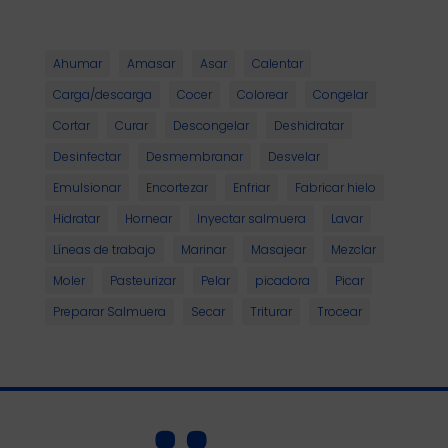
Ahumar
Amasar
Asar
Calentar
Carga/descarga
Cocer
Colorear
Congelar
Cortar
Curar
Descongelar
Deshidratar
Desinfectar
Desmembranar
Desvelar
Emulsionar
Encortezar
Enfriar
Fabricar hielo
Hidratar
Hornear
Inyectar salmuera
Lavar
Líneas de trabajo
Marinar
Masajear
Mezclar
Moler
Pasteurizar
Pelar
picadora
Picar
Preparar Salmuera
Secar
Triturar
Trocear