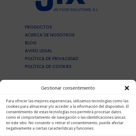
PRODUCTOS
ACERCA DE NOSOTROS
BLOG
AVISO LEGAL
POLÍTICA DE PRIVACIDAD
POLÍTICA DE COOKIES
MAQUINARÍA INDUSTRIA CÁRNICA
Gestionar consentimiento
MAQUINARÍA PROCESADO PESCADO
MAQUINARÍA PRODUCTOS LACTEOS
Para ofrecer las mejores experiencias, utilizamos tecnologías como las
cookies para almacenar y/o acceder a la información del dispositivo. El
MAQUINARÍA PARA PANADERÍAS
consentimiento de estas tecnologías nos permitirá procesar datos
MAQUINARÍA PET FOOD
como el comportamiento de navegación o las identificaciones únicas
en este sitio. No consentir o retirar el consentimiento, puede afectar
negativamente a ciertas características y funciones.
(+34)961 363 856
